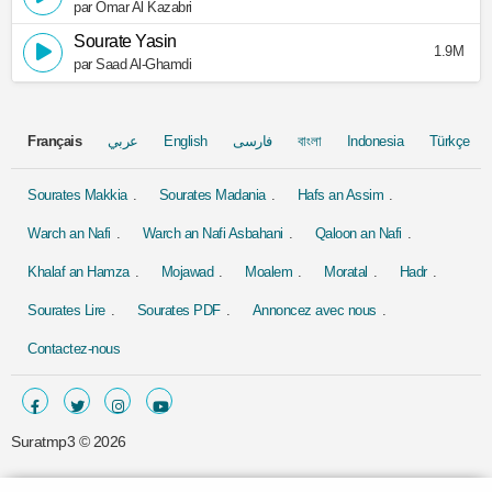
par Omar Al Kazabri
Sourate Yasin
1.9M
par Saad Al-Ghamdi
Français
عربي
English
فارسی
বাংলা
Indonesia
Türkçe
Sourates Makkia
Sourates Madania
Hafs an Assim
Warch an Nafi
Warch an Nafi Asbahani
Qaloon an Nafi
Khalaf an Hamza
Mojawad
Moalem
Moratal
Hadr
Sourates Lire
Sourates PDF
Annoncez avec nous
Contactez-nous
Suratmp3 ©
2026