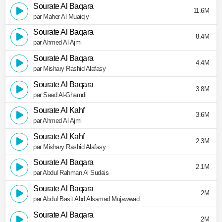
Sourate Al Baqara
11.6M
par Maher Al Muaiqly
Sourate Al Baqara
8.4M
par Ahmed Al Ajmi
Sourate Al Baqara
4.4M
par Mishary Rashid Alafasy
Sourate Al Baqara
3.8M
par Saad Al-Ghamdi
Sourate Al Kahf
3.6M
par Ahmed Al Ajmi
Sourate Al Kahf
2.3M
par Mishary Rashid Alafasy
Sourate Al Baqara
2.1M
par Abdul Rahman Al Sudais
Sourate Al Baqara
2M
par Abdul Basit Abd Alsamad Mujawwad
Sourate Al Baqara
2M