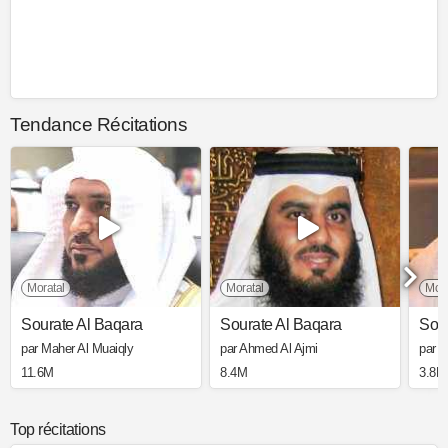
Tendance Récitations
Moratal
Moratal
Mora
Sourate Al Baqara
Sourate Al Baqara
Sour
par Maher Al Muaiqly
par Ahmed Al Ajmi
par 
11.6M
8.4M
3.8M
Top récitations