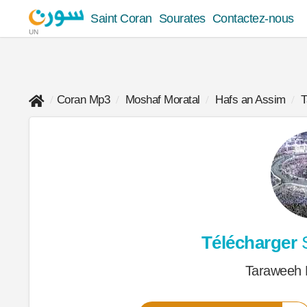
Saint Coran
Sourates
Contactez-nous
UN
Coran Mp3
Moshaf Moratal
Hafs an Assim
T
Télécharger
S
Taraweeh