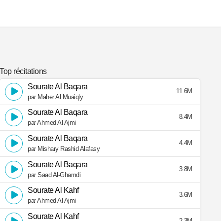
Top récitations
Sourate Al Baqara
11.6M
par Maher Al Muaiqly
Sourate Al Baqara
8.4M
par Ahmed Al Ajmi
Sourate Al Baqara
4.4M
par Mishary Rashid Alafasy
Sourate Al Baqara
3.8M
par Saad Al-Ghamdi
Sourate Al Kahf
3.6M
par Ahmed Al Ajmi
Sourate Al Kahf
2.3M