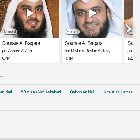
Moratal
Moratal
Morata
Sourate Al Baqara
Sourate Al Baqara
Soura
par Ahmed Al Ajmi
par Mishary Rashid Alafasy
par Sa
8.4M
4.4M
123.3K
çe
an Nafi
Warch an Nafi Asbahani
Qaloon an Nafi
Khalaf an Hamza