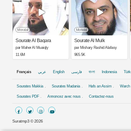
Moratal
Moratal
Sourate Al Baqara
Sourate Al Mulk
par Maher Al Muaiqly
par Mishary Rashid Alafasy
11.6M
965.5K
Français
عربي
English
فارسی
বাংলা
Indonesia
Türk
Sourates Makkia
Sourates Madania
Hafs an Assim
Warch 
Sourates PDF
Annoncez avec nous
Contactez-nous
Suratmp3 ©
2026