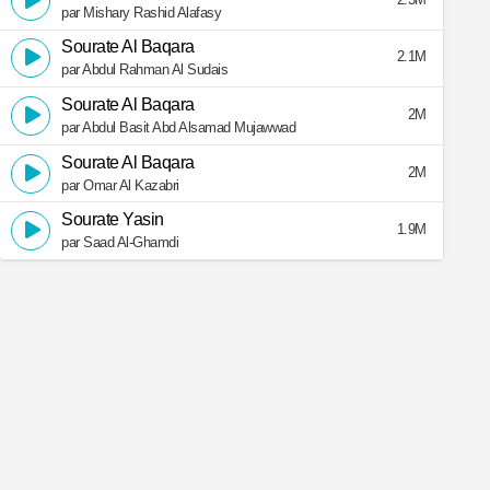
par Mishary Rashid Alafasy
Sourate Al Baqara
2.1M
par Abdul Rahman Al Sudais
Sourate Al Baqara
2M
par Abdul Basit Abd Alsamad Mujawwad
Sourate Al Baqara
2M
par Omar Al Kazabri
Sourate Yasin
1.9M
par Saad Al-Ghamdi