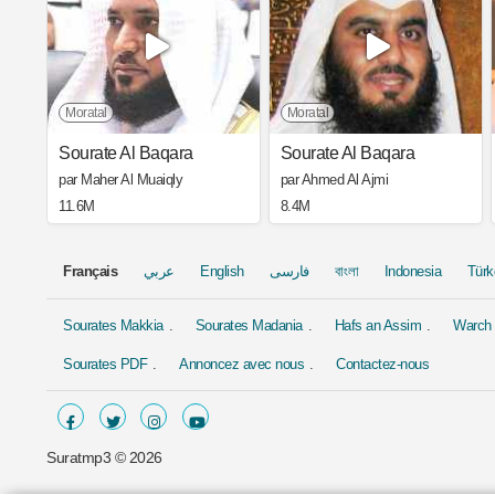
Moratal
Moratal
Sourate Al Baqara
Sourate Al Baqara
par Maher Al Muaiqly
par Ahmed Al Ajmi
11.6M
8.4M
Français
عربي
English
فارسی
বাংলা
Indonesia
Türk
Sourates Makkia
Sourates Madania
Hafs an Assim
Warch 
Sourates PDF
Annoncez avec nous
Contactez-nous
Suratmp3 ©
2026