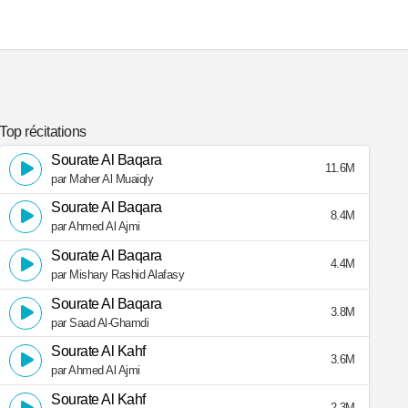
Top récitations
Sourate Al Baqara
11.6M
par Maher Al Muaiqly
Sourate Al Baqara
8.4M
par Ahmed Al Ajmi
Sourate Al Baqara
4.4M
par Mishary Rashid Alafasy
Sourate Al Baqara
3.8M
par Saad Al-Ghamdi
Sourate Al Kahf
3.6M
par Ahmed Al Ajmi
Sourate Al Kahf
2.3M