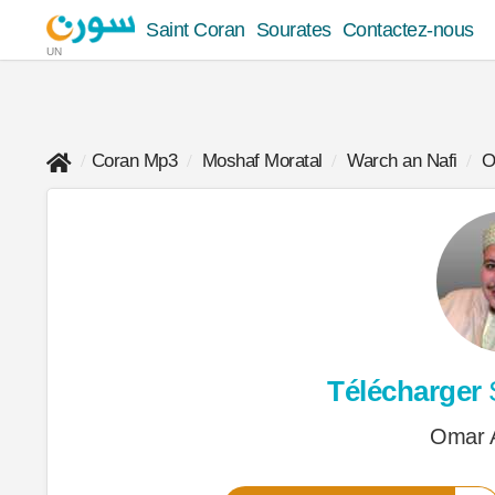
Saint Coran
Sourates
Contactez-nous
UN
Coran Mp3
Moshaf Moratal
Warch an Nafi
O
Télécharger
Omar A