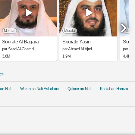
Moratal
Moratal
Morata
Sourate Al Baqara
Sourate Yasin
Soura
par Saad Al-Ghamdi
par Ahmed Al Ajmi
par Mis
3.8M
1.9M
4.4M
çe
an Nafi
Warch an Nafi Asbahani
Qaloon an Nafi
Khalaf an Hamza