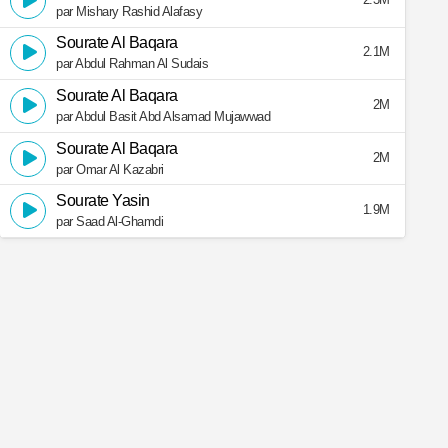
par Mishary Rashid Alafasy
Sourate Al Baqara
2.1M
par Abdul Rahman Al Sudais
Sourate Al Baqara
2M
par Abdul Basit Abd Alsamad Mujawwad
Sourate Al Baqara
2M
par Omar Al Kazabri
Sourate Yasin
1.9M
par Saad Al-Ghamdi