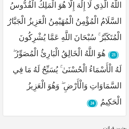
اللَّهُ الَّذِي لَا إِلَٰهَ إِلَّا هُوَ الْمَلِكُ الْقُدُّوسُ
السَّلَامُ الْمُؤْمِنُ الْمُهَيْمِنُ الْعَزِيزُ الْجَبَّارُ
الْمُتَكَبِّرُ ۚ سُبْحَانَ اللَّهِ عَمَّا يُشْرِكُونَ
هُوَ اللَّهُ الْخَالِقُ الْبَارِئُ الْمُصَوِّرُ ۖ
23
لَهُ الْأَسْمَاءُ الْحُسْنَىٰ ۚ يُسَبِّحُ لَهُ مَا فِي
السَّمَاوَاتِ وَالْأَرْضِ ۖ وَهُوَ الْعَزِيزُ
الْحَكِيمُ
24
بهترین قرائت