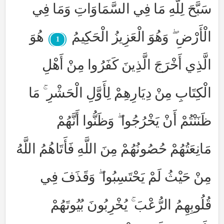
سَبَّحَ لِلَّهِ مَا فِي السَّمَاوَاتِ وَمَا فِي
الْأَرْضِ ۖ وَهُوَ الْعَزِيزُ الْحَكِيمُ
هُوَ
1
الَّذِي أَخْرَجَ الَّذِينَ كَفَرُوا مِنْ أَهْلِ
الْكِتَابِ مِنْ دِيَارِهِمْ لِأَوَّلِ الْحَشْرِ ۚ مَا
ظَنَنْتُمْ أَنْ يَخْرُجُوا ۖ وَظَنُّوا أَنَّهُمْ
مَانِعَتُهُمْ حُصُونُهُمْ مِنَ اللَّهِ فَأَتَاهُمُ اللَّهُ
مِنْ حَيْثُ لَمْ يَحْتَسِبُوا ۖ وَقَذَفَ فِي
قُلُوبِهِمُ الرُّعْبَ ۚ يُخْرِبُونَ بُيُوتَهُمْ