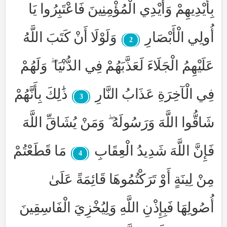
بِأَيْدِيهِمْ وَأَيْدِي الْمُؤْمِنِينَ فَاعْتَبِرُوا يَا
أُولِي الْأَبْصَارِ
وَلَوْلَا أَنْ كَتَبَ اللَّهُ
2
عَلَيْهِمُ الْجَلَاءَ لَعَذَّبَهُمْ فِي الدُّنْيَا ۖ وَلَهُمْ
فِي الْآخِرَةِ عَذَابُ النَّارِ
ذَٰلِكَ بِأَنَّهُمْ
3
شَاقُّوا اللَّهَ وَرَسُولَهُ ۖ وَمَنْ يُشَاقِّ اللَّهَ
فَإِنَّ اللَّهَ شَدِيدُ الْعِقَابِ
مَا قَطَعْتُمْ
4
مِنْ لِينَةٍ أَوْ تَرَكْتُمُوهَا قَائِمَةً عَلَىٰ
أُصُولِهَا فَبِإِذْنِ اللَّهِ وَلِيُخْزِيَ الْفَاسِقِينَ