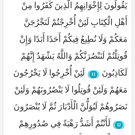
يَقُولُونَ لِإِخْوَانِهِمُ الَّذِينَ كَفَرُوا مِنْ
أَهْلِ الْكِتَابِ لَئِنْ أُخْرِجْتُمْ لَنَخْرُجَنَّ
مَعَكُمْ وَلَا نُطِيعُ فِيكُمْ أَحَدًا أَبَدًا وَإِنْ
قُوتِلْتُمْ لَنَنْصُرَنَّكُمْ وَاللَّهُ يَشْهَدُ إِنَّهُمْ
لَكَاذِبُونَ
لَئِنْ أُخْرِجُوا لَا يَخْرُجُونَ
11
مَعَهُمْ وَلَئِنْ قُوتِلُوا لَا يَنْصُرُونَهُمْ وَلَئِنْ
نَصَرُوهُمْ لَيُوَلُّنَّ الْأَدْبَارَ ثُمَّ لَا يُنْصَرُونَ
لَأَنْتُمْ أَشَدُّ رَهْبَةً فِي صُدُورِهِمْ
12