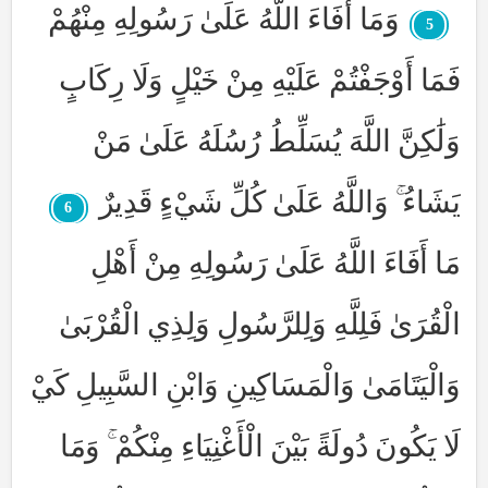
وَمَا أَفَاءَ اللَّهُ عَلَىٰ رَسُولِهِ مِنْهُمْ
5
فَمَا أَوْجَفْتُمْ عَلَيْهِ مِنْ خَيْلٍ وَلَا رِكَابٍ
وَلَٰكِنَّ اللَّهَ يُسَلِّطُ رُسُلَهُ عَلَىٰ مَنْ
يَشَاءُ ۚ وَاللَّهُ عَلَىٰ كُلِّ شَيْءٍ قَدِيرٌ
6
مَا أَفَاءَ اللَّهُ عَلَىٰ رَسُولِهِ مِنْ أَهْلِ
الْقُرَىٰ فَلِلَّهِ وَلِلرَّسُولِ وَلِذِي الْقُرْبَىٰ
وَالْيَتَامَىٰ وَالْمَسَاكِينِ وَابْنِ السَّبِيلِ كَيْ
لَا يَكُونَ دُولَةً بَيْنَ الْأَغْنِيَاءِ مِنْكُمْ ۚ وَمَا