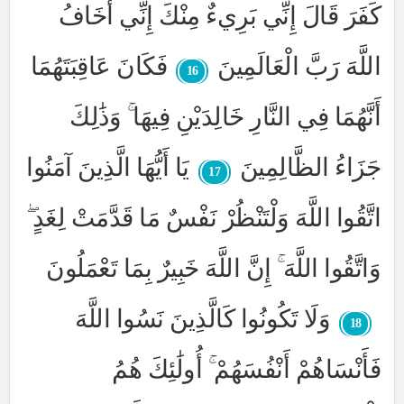
كَفَرَ قَالَ إِنِّي بَرِيءٌ مِنْكَ إِنِّي أَخَافُ
اللَّهَ رَبَّ الْعَالَمِينَ
فَكَانَ عَاقِبَتَهُمَا
16
أَنَّهُمَا فِي النَّارِ خَالِدَيْنِ فِيهَا ۚ وَذَٰلِكَ
جَزَاءُ الظَّالِمِينَ
يَا أَيُّهَا الَّذِينَ آمَنُوا
17
اتَّقُوا اللَّهَ وَلْتَنْظُرْ نَفْسٌ مَا قَدَّمَتْ لِغَدٍ ۖ
وَاتَّقُوا اللَّهَ ۚ إِنَّ اللَّهَ خَبِيرٌ بِمَا تَعْمَلُونَ
وَلَا تَكُونُوا كَالَّذِينَ نَسُوا اللَّهَ
18
فَأَنْسَاهُمْ أَنْفُسَهُمْ ۚ أُولَٰئِكَ هُمُ