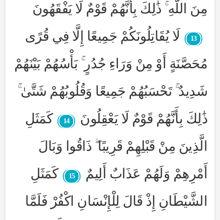
مِنَ اللَّهِ ۚ ذَٰلِكَ بِأَنَّهُمْ قَوْمٌ لَا يَفْقَهُونَ
لَا يُقَاتِلُونَكُمْ جَمِيعًا إِلَّا فِي قُرًى
13
مُحَصَّنَةٍ أَوْ مِنْ وَرَاءِ جُدُرٍ ۚ بَأْسُهُمْ بَيْنَهُمْ
شَدِيدٌ ۚ تَحْسَبُهُمْ جَمِيعًا وَقُلُوبُهُمْ شَتَّىٰ ۚ
ذَٰلِكَ بِأَنَّهُمْ قَوْمٌ لَا يَعْقِلُونَ
كَمَثَلِ
14
الَّذِينَ مِنْ قَبْلِهِمْ قَرِيبًا ۖ ذَاقُوا وَبَالَ
أَمْرِهِمْ وَلَهُمْ عَذَابٌ أَلِيمٌ
كَمَثَلِ
15
الشَّيْطَانِ إِذْ قَالَ لِلْإِنْسَانِ اكْفُرْ فَلَمَّا