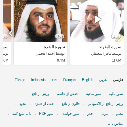
مرتل
مرتل
مرتل
سوره البقره
سوره البقره
سوره 
توسط ماهر المعيقلي
توسط أحمد العجمي
توسط 
3.8M
8.4M
11.6M
فارسی
عربي
English
Français
বাংলা
Indonesia
Türkçe
سور مكيه
سور مدنيه
حفص از عاصم
ورش از نافع
ورش از نافع از الاصبهاني
فالون از نافع
خلف از حمزة
مجود
معلم
مرتل
حدر
سور خواندن
سور PDF
با ما تبلیغ کنید
تماس با ما