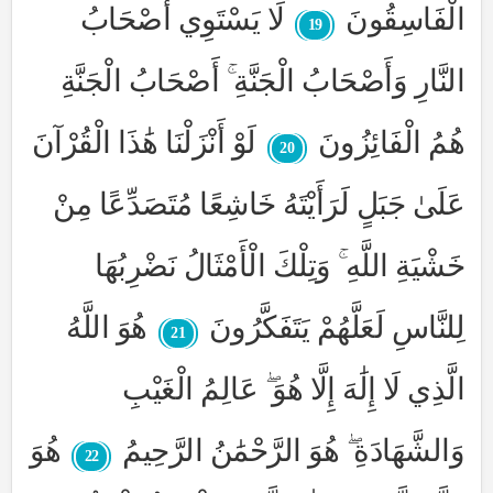
الْفَاسِقُونَ
لَا يَسْتَوِي أَصْحَابُ
19
النَّارِ وَأَصْحَابُ الْجَنَّةِ ۚ أَصْحَابُ الْجَنَّةِ
هُمُ الْفَائِزُونَ
لَوْ أَنْزَلْنَا هَٰذَا الْقُرْآنَ
20
عَلَىٰ جَبَلٍ لَرَأَيْتَهُ خَاشِعًا مُتَصَدِّعًا مِنْ
خَشْيَةِ اللَّهِ ۚ وَتِلْكَ الْأَمْثَالُ نَضْرِبُهَا
لِلنَّاسِ لَعَلَّهُمْ يَتَفَكَّرُونَ
هُوَ اللَّهُ
21
الَّذِي لَا إِلَٰهَ إِلَّا هُوَ ۖ عَالِمُ الْغَيْبِ
وَالشَّهَادَةِ ۖ هُوَ الرَّحْمَٰنُ الرَّحِيمُ
هُوَ
22