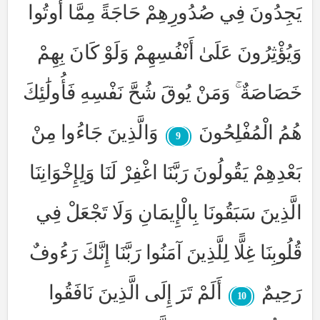
يَجِدُونَ فِي صُدُورِهِمْ حَاجَةً مِمَّا أُوتُوا
وَيُؤْثِرُونَ عَلَىٰ أَنْفُسِهِمْ وَلَوْ كَانَ بِهِمْ
خَصَاصَةٌ ۚ وَمَنْ يُوقَ شُحَّ نَفْسِهِ فَأُولَٰئِكَ
هُمُ الْمُفْلِحُونَ
وَالَّذِينَ جَاءُوا مِنْ
9
بَعْدِهِمْ يَقُولُونَ رَبَّنَا اغْفِرْ لَنَا وَلِإِخْوَانِنَا
الَّذِينَ سَبَقُونَا بِالْإِيمَانِ وَلَا تَجْعَلْ فِي
قُلُوبِنَا غِلًّا لِلَّذِينَ آمَنُوا رَبَّنَا إِنَّكَ رَءُوفٌ
رَحِيمٌ
أَلَمْ تَرَ إِلَى الَّذِينَ نَافَقُوا
10