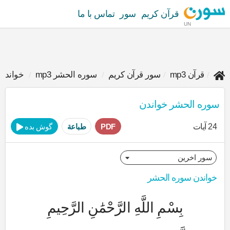
قرآن کریم
سور
تماس با ما
UN
قرآن mp3
سور قرآن کریم
سوره الحشر mp3
خواندن
سوره الحشر خواندن
24 آیات
PDF
طباعة
گوش بده
خواندن سوره الحشر
بِسْمِ اللَّهِ الرَّحْمَٰنِ الرَّحِيمِ