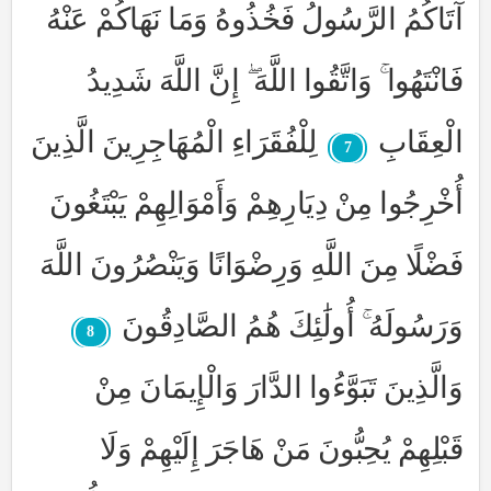
آتَاكُمُ الرَّسُولُ فَخُذُوهُ وَمَا نَهَاكُمْ عَنْهُ
فَانْتَهُوا ۚ وَاتَّقُوا اللَّهَ ۖ إِنَّ اللَّهَ شَدِيدُ
الْعِقَابِ
لِلْفُقَرَاءِ الْمُهَاجِرِينَ الَّذِينَ
7
أُخْرِجُوا مِنْ دِيَارِهِمْ وَأَمْوَالِهِمْ يَبْتَغُونَ
فَضْلًا مِنَ اللَّهِ وَرِضْوَانًا وَيَنْصُرُونَ اللَّهَ
وَرَسُولَهُ ۚ أُولَٰئِكَ هُمُ الصَّادِقُونَ
8
وَالَّذِينَ تَبَوَّءُوا الدَّارَ وَالْإِيمَانَ مِنْ
قَبْلِهِمْ يُحِبُّونَ مَنْ هَاجَرَ إِلَيْهِمْ وَلَا