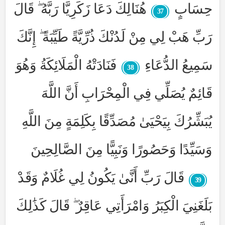
حِسَابٍ
هُنَالِكَ دَعَا زَكَرِيَّا رَبَّهُ ۖ قَالَ
37
رَبِّ هَبْ لِي مِنْ لَدُنْكَ ذُرِّيَّةً طَيِّبَةً ۖ إِنَّكَ
سَمِيعُ الدُّعَاءِ
فَنَادَتْهُ الْمَلَائِكَةُ وَهُوَ
38
قَائِمٌ يُصَلِّي فِي الْمِحْرَابِ أَنَّ اللَّهَ
يُبَشِّرُكَ بِيَحْيَىٰ مُصَدِّقًا بِكَلِمَةٍ مِنَ اللَّهِ
وَسَيِّدًا وَحَصُورًا وَنَبِيًّا مِنَ الصَّالِحِينَ
قَالَ رَبِّ أَنَّىٰ يَكُونُ لِي غُلَامٌ وَقَدْ
39
بَلَغَنِيَ الْكِبَرُ وَامْرَأَتِي عَاقِرٌ ۖ قَالَ كَذَٰلِكَ