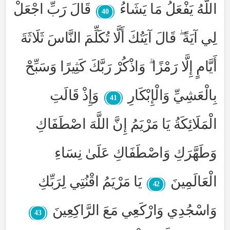
اللَّهُ يَفْعَلُ مَا يَشَاءُ
قَالَ رَبِّ اجْعَلْ
40
لِي آيَةً ۖ قَالَ آيَتُكَ أَلَّا تُكَلِّمَ النَّاسَ ثَلَاثَةَ
أَيَّامٍ إِلَّا رَمْزًا ۗ وَاذْكُرْ رَبَّكَ كَثِيرًا وَسَبِّحْ
بِالْعَشِيِّ وَالْإِبْكَارِ
وَإِذْ قَالَتِ
41
الْمَلَائِكَةُ يَا مَرْيَمُ إِنَّ اللَّهَ اصْطَفَاكِ
وَطَهَّرَكِ وَاصْطَفَاكِ عَلَىٰ نِسَاءِ
الْعَالَمِينَ
يَا مَرْيَمُ اقْنُتِي لِرَبِّكِ
42
وَاسْجُدِي وَارْكَعِي مَعَ الرَّاكِعِينَ
43