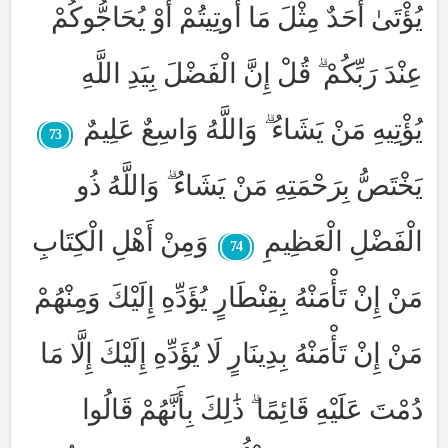
يُؤْتَىٰ أَحَدٌ مِثْلَ مَا أُوتِيتُمْ أَوْ يُحَاجُّوكُمْ
عِنْدَ رَبِّكُمْ ۗ قُلْ إِنَّ الْفَضْلَ بِيَدِ اللَّهِ
يُؤْتِيهِ مَنْ يَشَاءُ ۗ وَاللَّهُ وَاسِعٌ عَلِيمٌ
73
يَخْتَصُّ بِرَحْمَتِهِ مَنْ يَشَاءُ ۗ وَاللَّهُ ذُو
الْفَضْلِ الْعَظِيمِ
وَمِنْ أَهْلِ الْكِتَابِ
74
مَنْ إِنْ تَأْمَنْهُ بِقِنْطَارٍ يُؤَدِّهِ إِلَيْكَ وَمِنْهُمْ
مَنْ إِنْ تَأْمَنْهُ بِدِينَارٍ لَا يُؤَدِّهِ إِلَيْكَ إِلَّا مَا
دُمْتَ عَلَيْهِ قَائِمًا ۗ ذَٰلِكَ بِأَنَّهُمْ قَالُوا