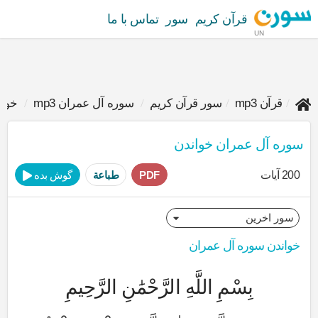
قرآن کریم
سور
تماس با ما
UN
قرآن mp3
سور قرآن کریم
سوره آل عمران mp3
خوان
سوره آل عمران خواندن
200 آیات
PDF
طباعة
گوش بده
خواندن سوره آل عمران
بِسْمِ اللَّهِ الرَّحْمَٰنِ الرَّحِيمِ