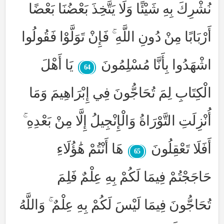
نُشْرِكَ بِهِ شَيْئًا وَلَا يَتَّخِذَ بَعْضُنَا بَعْضًا
أَرْبَابًا مِنْ دُونِ اللَّهِ ۚ فَإِنْ تَوَلَّوْا فَقُولُوا
اشْهَدُوا بِأَنَّا مُسْلِمُونَ
يَا أَهْلَ
64
الْكِتَابِ لِمَ تُحَاجُّونَ فِي إِبْرَاهِيمَ وَمَا
أُنْزِلَتِ التَّوْرَاةُ وَالْإِنْجِيلُ إِلَّا مِنْ بَعْدِهِ ۚ
أَفَلَا تَعْقِلُونَ
هَا أَنْتُمْ هَٰؤُلَاءِ
65
حَاجَجْتُمْ فِيمَا لَكُمْ بِهِ عِلْمٌ فَلِمَ
تُحَاجُّونَ فِيمَا لَيْسَ لَكُمْ بِهِ عِلْمٌ ۚ وَاللَّهُ