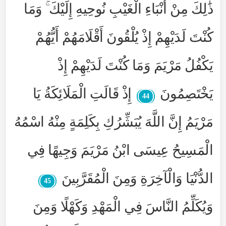
ذَٰلِكَ مِنْ أَنْبَاءِ الْغَيْبِ نُوحِيهِ إِلَيْكَ ۚ وَمَا
كُنْتَ لَدَيْهِمْ إِذْ يُلْقُونَ أَقْلَامَهُمْ أَيُّهُمْ
يَكْفُلُ مَرْيَمَ وَمَا كُنْتَ لَدَيْهِمْ إِذْ
يَخْتَصِمُونَ
إِذْ قَالَتِ الْمَلَائِكَةُ يَا
44
مَرْيَمُ إِنَّ اللَّهَ يُبَشِّرُكِ بِكَلِمَةٍ مِنْهُ اسْمُهُ
الْمَسِيحُ عِيسَى ابْنُ مَرْيَمَ وَجِيهًا فِي
الدُّنْيَا وَالْآخِرَةِ وَمِنَ الْمُقَرَّبِينَ
45
وَيُكَلِّمُ النَّاسَ فِي الْمَهْدِ وَكَهْلًا وَمِنَ