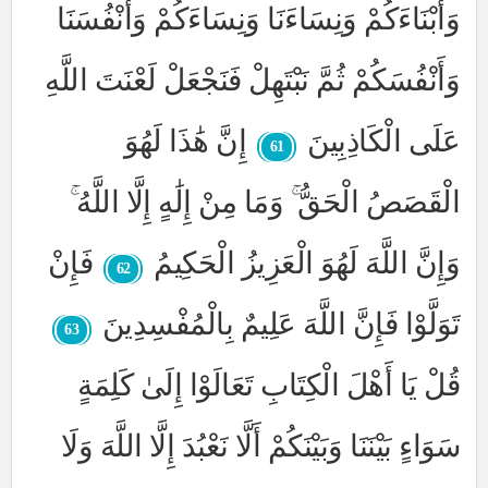
وَأَبْنَاءَكُمْ وَنِسَاءَنَا وَنِسَاءَكُمْ وَأَنْفُسَنَا
وَأَنْفُسَكُمْ ثُمَّ نَبْتَهِلْ فَنَجْعَلْ لَعْنَتَ اللَّهِ
عَلَى الْكَاذِبِينَ
إِنَّ هَٰذَا لَهُوَ
61
الْقَصَصُ الْحَقُّ ۚ وَمَا مِنْ إِلَٰهٍ إِلَّا اللَّهُ ۚ
وَإِنَّ اللَّهَ لَهُوَ الْعَزِيزُ الْحَكِيمُ
فَإِنْ
62
تَوَلَّوْا فَإِنَّ اللَّهَ عَلِيمٌ بِالْمُفْسِدِينَ
63
قُلْ يَا أَهْلَ الْكِتَابِ تَعَالَوْا إِلَىٰ كَلِمَةٍ
سَوَاءٍ بَيْنَنَا وَبَيْنَكُمْ أَلَّا نَعْبُدَ إِلَّا اللَّهَ وَلَا