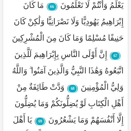
يَعْلَمُ وَأَنْتُمْ لَا تَعْلَمُونَ
مَا كَانَ
66
إِبْرَاهِيمُ يَهُودِيًّا وَلَا نَصْرَانِيًّا وَلَٰكِنْ كَانَ
حَنِيفًا مُسْلِمًا وَمَا كَانَ مِنَ الْمُشْرِكِينَ
إِنَّ أَوْلَى النَّاسِ بِإِبْرَاهِيمَ لَلَّذِينَ
67
اتَّبَعُوهُ وَهَٰذَا النَّبِيُّ وَالَّذِينَ آمَنُوا ۗ وَاللَّهُ
وَلِيُّ الْمُؤْمِنِينَ
وَدَّتْ طَائِفَةٌ مِنْ
68
أَهْلِ الْكِتَابِ لَوْ يُضِلُّونَكُمْ وَمَا يُضِلُّونَ
إِلَّا أَنْفُسَهُمْ وَمَا يَشْعُرُونَ
يَا أَهْلَ
69