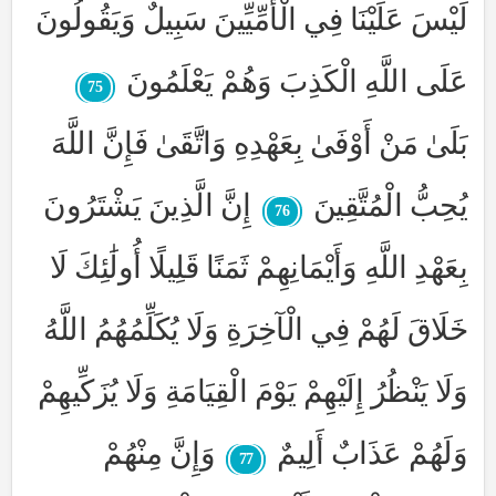
لَيْسَ عَلَيْنَا فِي الْأُمِّيِّينَ سَبِيلٌ وَيَقُولُونَ
عَلَى اللَّهِ الْكَذِبَ وَهُمْ يَعْلَمُونَ
75
بَلَىٰ مَنْ أَوْفَىٰ بِعَهْدِهِ وَاتَّقَىٰ فَإِنَّ اللَّهَ
يُحِبُّ الْمُتَّقِينَ
إِنَّ الَّذِينَ يَشْتَرُونَ
76
بِعَهْدِ اللَّهِ وَأَيْمَانِهِمْ ثَمَنًا قَلِيلًا أُولَٰئِكَ لَا
خَلَاقَ لَهُمْ فِي الْآخِرَةِ وَلَا يُكَلِّمُهُمُ اللَّهُ
وَلَا يَنْظُرُ إِلَيْهِمْ يَوْمَ الْقِيَامَةِ وَلَا يُزَكِّيهِمْ
وَلَهُمْ عَذَابٌ أَلِيمٌ
وَإِنَّ مِنْهُمْ
77