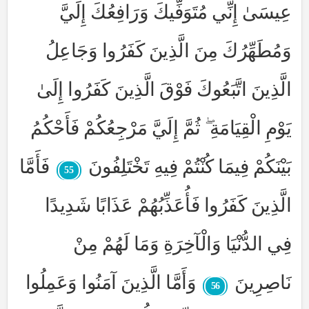
عِيسَىٰ إِنِّي مُتَوَفِّيكَ وَرَافِعُكَ إِلَيَّ
وَمُطَهِّرُكَ مِنَ الَّذِينَ كَفَرُوا وَجَاعِلُ
الَّذِينَ اتَّبَعُوكَ فَوْقَ الَّذِينَ كَفَرُوا إِلَىٰ
يَوْمِ الْقِيَامَةِ ۖ ثُمَّ إِلَيَّ مَرْجِعُكُمْ فَأَحْكُمُ
بَيْنَكُمْ فِيمَا كُنْتُمْ فِيهِ تَخْتَلِفُونَ
فَأَمَّا
55
الَّذِينَ كَفَرُوا فَأُعَذِّبُهُمْ عَذَابًا شَدِيدًا
فِي الدُّنْيَا وَالْآخِرَةِ وَمَا لَهُمْ مِنْ
نَاصِرِينَ
وَأَمَّا الَّذِينَ آمَنُوا وَعَمِلُوا
56