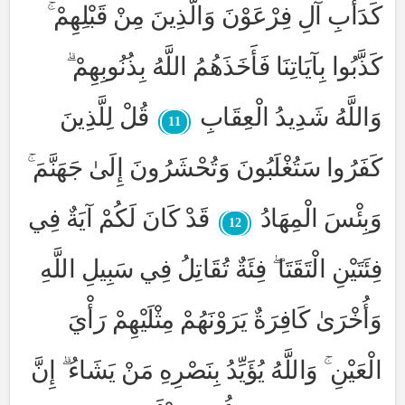
كَدَأْبِ آلِ فِرْعَوْنَ وَالَّذِينَ مِنْ قَبْلِهِمْ ۚ
كَذَّبُوا بِآيَاتِنَا فَأَخَذَهُمُ اللَّهُ بِذُنُوبِهِمْ ۗ
وَاللَّهُ شَدِيدُ الْعِقَابِ
قُلْ لِلَّذِينَ
11
كَفَرُوا سَتُغْلَبُونَ وَتُحْشَرُونَ إِلَىٰ جَهَنَّمَ ۚ
وَبِئْسَ الْمِهَادُ
قَدْ كَانَ لَكُمْ آيَةٌ فِي
12
فِئَتَيْنِ الْتَقَتَا ۖ فِئَةٌ تُقَاتِلُ فِي سَبِيلِ اللَّهِ
وَأُخْرَىٰ كَافِرَةٌ يَرَوْنَهُمْ مِثْلَيْهِمْ رَأْيَ
الْعَيْنِ ۚ وَاللَّهُ يُؤَيِّدُ بِنَصْرِهِ مَنْ يَشَاءُ ۗ إِنَّ