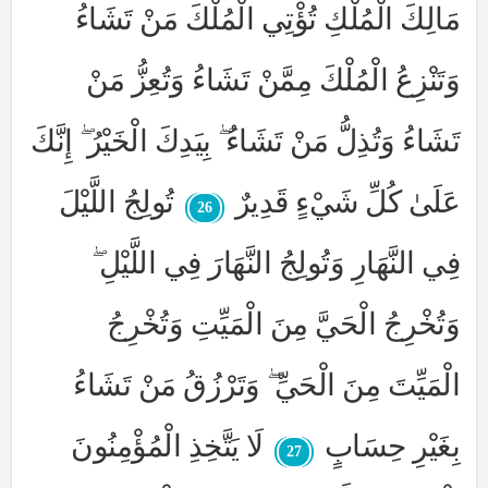
مَالِكَ الْمُلْكِ تُؤْتِي الْمُلْكَ مَنْ تَشَاءُ
وَتَنْزِعُ الْمُلْكَ مِمَّنْ تَشَاءُ وَتُعِزُّ مَنْ
تَشَاءُ وَتُذِلُّ مَنْ تَشَاءُ ۖ بِيَدِكَ الْخَيْرُ ۖ إِنَّكَ
عَلَىٰ كُلِّ شَيْءٍ قَدِيرٌ
تُولِجُ اللَّيْلَ
26
فِي النَّهَارِ وَتُولِجُ النَّهَارَ فِي اللَّيْلِ ۖ
وَتُخْرِجُ الْحَيَّ مِنَ الْمَيِّتِ وَتُخْرِجُ
الْمَيِّتَ مِنَ الْحَيِّ ۖ وَتَرْزُقُ مَنْ تَشَاءُ
بِغَيْرِ حِسَابٍ
لَا يَتَّخِذِ الْمُؤْمِنُونَ
27