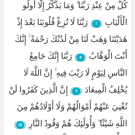
كُلٌّ مِنْ عِنْدِ رَبِّنَا ۗ وَمَا يَذَّكَّرُ إِلَّا أُولُو
الْأَلْبَابِ
رَبَّنَا لَا تُزِغْ قُلُوبَنَا بَعْدَ إِذْ
7
هَدَيْتَنَا وَهَبْ لَنَا مِنْ لَدُنْكَ رَحْمَةً ۚ إِنَّكَ
أَنْتَ الْوَهَّابُ
رَبَّنَا إِنَّكَ جَامِعُ
8
النَّاسِ لِيَوْمٍ لَا رَيْبَ فِيهِ ۚ إِنَّ اللَّهَ لَا
يُخْلِفُ الْمِيعَادَ
إِنَّ الَّذِينَ كَفَرُوا لَنْ
9
تُغْنِيَ عَنْهُمْ أَمْوَالُهُمْ وَلَا أَوْلَادُهُمْ مِنَ
اللَّهِ شَيْئًا ۖ وَأُولَٰئِكَ هُمْ وَقُودُ النَّارِ
10