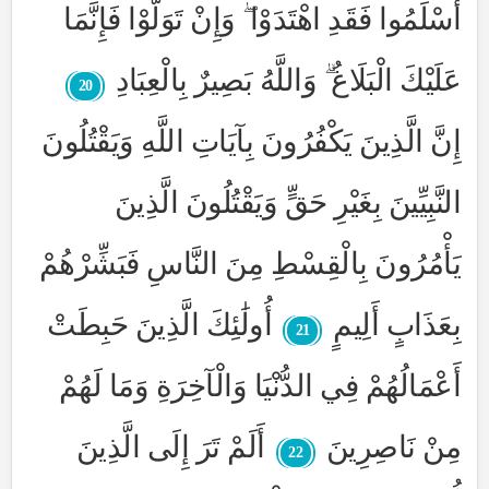
أَسْلَمُوا فَقَدِ اهْتَدَوْا ۖ وَإِنْ تَوَلَّوْا فَإِنَّمَا
عَلَيْكَ الْبَلَاغُ ۗ وَاللَّهُ بَصِيرٌ بِالْعِبَادِ
20
إِنَّ الَّذِينَ يَكْفُرُونَ بِآيَاتِ اللَّهِ وَيَقْتُلُونَ
النَّبِيِّينَ بِغَيْرِ حَقٍّ وَيَقْتُلُونَ الَّذِينَ
يَأْمُرُونَ بِالْقِسْطِ مِنَ النَّاسِ فَبَشِّرْهُمْ
بِعَذَابٍ أَلِيمٍ
أُولَٰئِكَ الَّذِينَ حَبِطَتْ
21
أَعْمَالُهُمْ فِي الدُّنْيَا وَالْآخِرَةِ وَمَا لَهُمْ
مِنْ نَاصِرِينَ
أَلَمْ تَرَ إِلَى الَّذِينَ
22