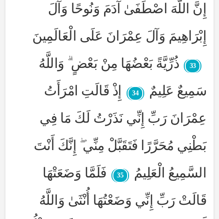
إِنَّ اللَّهَ اصْطَفَىٰ آدَمَ وَنُوحًا وَآلَ
إِبْرَاهِيمَ وَآلَ عِمْرَانَ عَلَى الْعَالَمِينَ
ذُرِّيَّةً بَعْضُهَا مِنْ بَعْضٍ ۗ وَاللَّهُ
33
سَمِيعٌ عَلِيمٌ
إِذْ قَالَتِ امْرَأَتُ
34
عِمْرَانَ رَبِّ إِنِّي نَذَرْتُ لَكَ مَا فِي
بَطْنِي مُحَرَّرًا فَتَقَبَّلْ مِنِّي ۖ إِنَّكَ أَنْتَ
السَّمِيعُ الْعَلِيمُ
فَلَمَّا وَضَعَتْهَا
35
قَالَتْ رَبِّ إِنِّي وَضَعْتُهَا أُنْثَىٰ وَاللَّهُ