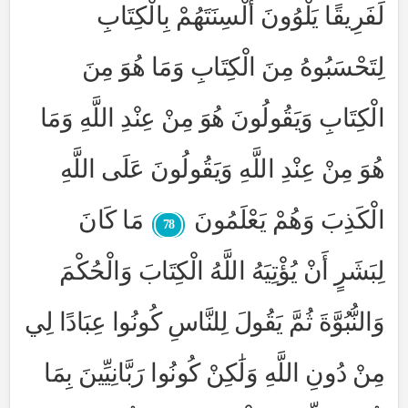
لَفَرِيقًا يَلْوُونَ أَلْسِنَتَهُمْ بِالْكِتَابِ
لِتَحْسَبُوهُ مِنَ الْكِتَابِ وَمَا هُوَ مِنَ
الْكِتَابِ وَيَقُولُونَ هُوَ مِنْ عِنْدِ اللَّهِ وَمَا
هُوَ مِنْ عِنْدِ اللَّهِ وَيَقُولُونَ عَلَى اللَّهِ
الْكَذِبَ وَهُمْ يَعْلَمُونَ
مَا كَانَ
78
لِبَشَرٍ أَنْ يُؤْتِيَهُ اللَّهُ الْكِتَابَ وَالْحُكْمَ
وَالنُّبُوَّةَ ثُمَّ يَقُولَ لِلنَّاسِ كُونُوا عِبَادًا لِي
مِنْ دُونِ اللَّهِ وَلَٰكِنْ كُونُوا رَبَّانِيِّينَ بِمَا