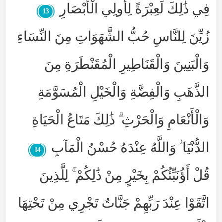
فِي ذَٰلِكَ لَعِبْرَةً لِأُولِي الْأَبْصَارِ
13
زُيِّنَ لِلنَّاسِ حُبُّ الشَّهَوَاتِ مِنَ النِّسَاءِ
وَالْبَنِينَ وَالْقَنَاطِيرِ الْمُقَنْطَرَةِ مِنَ
الذَّهَبِ وَالْفِضَّةِ وَالْخَيْلِ الْمُسَوَّمَةِ
وَالْأَنْعَامِ وَالْحَرْثِ ۗ ذَٰلِكَ مَتَاعُ الْحَيَاةِ
الدُّنْيَا ۖ وَاللَّهُ عِنْدَهُ حُسْنُ الْمَآبِ
14
قُلْ أَؤُنَبِّئُكُمْ بِخَيْرٍ مِنْ ذَٰلِكُمْ ۚ لِلَّذِينَ
اتَّقَوْا عِنْدَ رَبِّهِمْ جَنَّاتٌ تَجْرِي مِنْ تَحْتِهَا