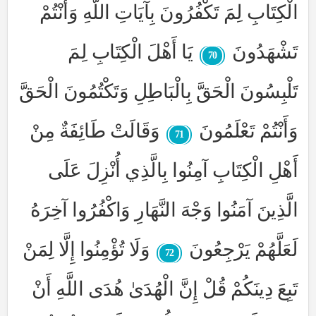
الْكِتَابِ لِمَ تَكْفُرُونَ بِآيَاتِ اللَّهِ وَأَنْتُمْ
تَشْهَدُونَ
يَا أَهْلَ الْكِتَابِ لِمَ
70
تَلْبِسُونَ الْحَقَّ بِالْبَاطِلِ وَتَكْتُمُونَ الْحَقَّ
وَأَنْتُمْ تَعْلَمُونَ
وَقَالَتْ طَائِفَةٌ مِنْ
71
أَهْلِ الْكِتَابِ آمِنُوا بِالَّذِي أُنْزِلَ عَلَى
الَّذِينَ آمَنُوا وَجْهَ النَّهَارِ وَاكْفُرُوا آخِرَهُ
لَعَلَّهُمْ يَرْجِعُونَ
وَلَا تُؤْمِنُوا إِلَّا لِمَنْ
72
تَبِعَ دِينَكُمْ قُلْ إِنَّ الْهُدَىٰ هُدَى اللَّهِ أَنْ