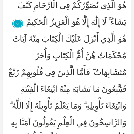
هُوَ الَّذِي يُصَوِّرُكُمْ فِي الْأَرْحَامِ كَيْفَ
يَشَاءُ ۚ لَا إِلَٰهَ إِلَّا هُوَ الْعَزِيزُ الْحَكِيمُ
6
هُوَ الَّذِي أَنْزَلَ عَلَيْكَ الْكِتَابَ مِنْهُ آيَاتٌ
مُحْكَمَاتٌ هُنَّ أُمُّ الْكِتَابِ وَأُخَرُ
مُتَشَابِهَاتٌ ۖ فَأَمَّا الَّذِينَ فِي قُلُوبِهِمْ زَيْغٌ
فَيَتَّبِعُونَ مَا تَشَابَهَ مِنْهُ ابْتِغَاءَ الْفِتْنَةِ
وَابْتِغَاءَ تَأْوِيلِهِ ۗ وَمَا يَعْلَمُ تَأْوِيلَهُ إِلَّا اللَّهُ ۗ
وَالرَّاسِخُونَ فِي الْعِلْمِ يَقُولُونَ آمَنَّا بِهِ