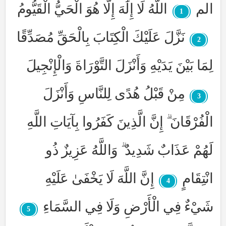
الم
اللَّهُ لَا إِلَٰهَ إِلَّا هُوَ الْحَيُّ الْقَيُّومُ
1
نَزَّلَ عَلَيْكَ الْكِتَابَ بِالْحَقِّ مُصَدِّقًا
2
لِمَا بَيْنَ يَدَيْهِ وَأَنْزَلَ التَّوْرَاةَ وَالْإِنْجِيلَ
مِنْ قَبْلُ هُدًى لِلنَّاسِ وَأَنْزَلَ
3
الْفُرْقَانَ ۗ إِنَّ الَّذِينَ كَفَرُوا بِآيَاتِ اللَّهِ
لَهُمْ عَذَابٌ شَدِيدٌ ۗ وَاللَّهُ عَزِيزٌ ذُو
انْتِقَامٍ
إِنَّ اللَّهَ لَا يَخْفَىٰ عَلَيْهِ
4
شَيْءٌ فِي الْأَرْضِ وَلَا فِي السَّمَاءِ
5