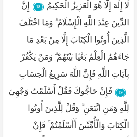
لَا إِلَٰهَ إِلَّا هُوَ الْعَزِيزُ الْحَكِيمُ
إِنَّ
18
الدِّينَ عِنْدَ اللَّهِ الْإِسْلَامُ ۗ وَمَا اخْتَلَفَ
الَّذِينَ أُوتُوا الْكِتَابَ إِلَّا مِنْ بَعْدِ مَا
جَاءَهُمُ الْعِلْمُ بَغْيًا بَيْنَهُمْ ۗ وَمَنْ يَكْفُرْ
بِآيَاتِ اللَّهِ فَإِنَّ اللَّهَ سَرِيعُ الْحِسَابِ
فَإِنْ حَاجُّوكَ فَقُلْ أَسْلَمْتُ وَجْهِيَ
19
لِلَّهِ وَمَنِ اتَّبَعَنِ ۗ وَقُلْ لِلَّذِينَ أُوتُوا
الْكِتَابَ وَالْأُمِّيِّينَ أَأَسْلَمْتُمْ ۚ فَإِنْ