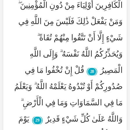
الْكَافِرِينَ أَوْلِيَاءَ مِنْ دُونِ الْمُؤْمِنِينَ ۖ
وَمَنْ يَفْعَلْ ذَٰلِكَ فَلَيْسَ مِنَ اللَّهِ فِي
شَيْءٍ إِلَّا أَنْ تَتَّقُوا مِنْهُمْ تُقَاةً ۗ
وَيُحَذِّرُكُمُ اللَّهُ نَفْسَهُ ۗ وَإِلَى اللَّهِ
الْمَصِيرُ
قُلْ إِنْ تُخْفُوا مَا فِي
28
صُدُورِكُمْ أَوْ تُبْدُوهُ يَعْلَمْهُ اللَّهُ ۗ وَيَعْلَمُ
مَا فِي السَّمَاوَاتِ وَمَا فِي الْأَرْضِ ۗ
وَاللَّهُ عَلَىٰ كُلِّ شَيْءٍ قَدِيرٌ
يَوْمَ
29