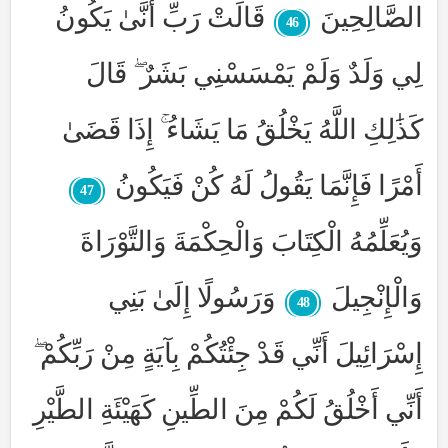
الصَّالِحِينَ
قَالَتْ رَبِّ أَنَّىٰ يَكُونُ
46
لِي وَلَدٌ وَلَمْ يَمْسَسْنِي بَشَرٌ ۖ قَالَ
كَذَٰلِكِ اللَّهُ يَخْلُقُ مَا يَشَاءُ ۚ إِذَا قَضَىٰ
أَمْرًا فَإِنَّمَا يَقُولُ لَهُ كُنْ فَيَكُونُ
47
وَيُعَلِّمُهُ الْكِتَابَ وَالْحِكْمَةَ وَالتَّوْرَاةَ
وَالْإِنْجِيلَ
وَرَسُولًا إِلَىٰ بَنِي
48
إِسْرَائِيلَ أَنِّي قَدْ جِئْتُكُمْ بِآيَةٍ مِنْ رَبِّكُمْ ۖ
أَنِّي أَخْلُقُ لَكُمْ مِنَ الطِّينِ كَهَيْئَةِ الطَّيْرِ