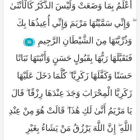
أَعْلَمُ بِمَا وَضَعَتْ وَلَيْسَ الذَّكَرُ كَالْأُنْثَىٰ
ۖ وَإِنِّي سَمَّيْتُهَا مَرْيَمَ وَإِنِّي أُعِيذُهَا بِكَ
وَذُرِّيَّتَهَا مِنَ الشَّيْطَانِ الرَّجِيمِ
36
فَتَقَبَّلَهَا رَبُّهَا بِقَبُولٍ حَسَنٍ وَأَنْبَتَهَا نَبَاتًا
حَسَنًا وَكَفَّلَهَا زَكَرِيَّا ۖ كُلَّمَا دَخَلَ عَلَيْهَا
زَكَرِيَّا الْمِحْرَابَ وَجَدَ عِنْدَهَا رِزْقًا ۖ قَالَ
يَا مَرْيَمُ أَنَّىٰ لَكِ هَٰذَا ۖ قَالَتْ هُوَ مِنْ عِنْدِ
اللَّهِ ۖ إِنَّ اللَّهَ يَرْزُقُ مَنْ يَشَاءُ بِغَيْرِ