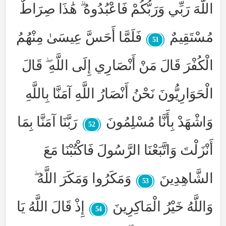
اللَّهَ رَبِّي وَرَبُّكُمْ فَاعْبُدُوهُ ۗ هَٰذَا صِرَاطٌ
مُسْتَقِيمٌ
فَلَمَّا أَحَسَّ عِيسَىٰ مِنْهُمُ
51
الْكُفْرَ قَالَ مَنْ أَنْصَارِي إِلَى اللَّهِ ۖ قَالَ
الْحَوَارِيُّونَ نَحْنُ أَنْصَارُ اللَّهِ آمَنَّا بِاللَّهِ
وَاشْهَدْ بِأَنَّا مُسْلِمُونَ
رَبَّنَا آمَنَّا بِمَا
52
أَنْزَلْتَ وَاتَّبَعْنَا الرَّسُولَ فَاكْتُبْنَا مَعَ
الشَّاهِدِينَ
وَمَكَرُوا وَمَكَرَ اللَّهُ ۖ
53
وَاللَّهُ خَيْرُ الْمَاكِرِينَ
إِذْ قَالَ اللَّهُ يَا
54