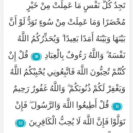
تَجِدُ كُلُّ نَفْسٍ مَا عَمِلَتْ مِنْ خَيْرٍ
مُحْضَرًا وَمَا عَمِلَتْ مِنْ سُوءٍ تَوَدُّ لَوْ أَنَّ
بَيْنَهَا وَبَيْنَهُ أَمَدًا بَعِيدًا ۗ وَيُحَذِّرُكُمُ اللَّهُ
نَفْسَهُ ۗ وَاللَّهُ رَءُوفٌ بِالْعِبَادِ
قُلْ إِنْ
30
كُنْتُمْ تُحِبُّونَ اللَّهَ فَاتَّبِعُونِي يُحْبِبْكُمُ اللَّهُ
وَيَغْفِرْ لَكُمْ ذُنُوبَكُمْ ۗ وَاللَّهُ غَفُورٌ رَحِيمٌ
قُلْ أَطِيعُوا اللَّهَ وَالرَّسُولَ ۖ فَإِنْ
31
تَوَلَّوْا فَإِنَّ اللَّهَ لَا يُحِبُّ الْكَافِرِينَ
32