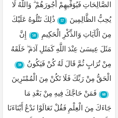
الصَّالِحَاتِ فَيُوَفِّيهِمْ أُجُورَهُمْ ۗ وَاللَّهُ لَا
يُحِبُّ الظَّالِمِينَ
ذَٰلِكَ نَتْلُوهُ عَلَيْكَ
57
مِنَ الْآيَاتِ وَالذِّكْرِ الْحَكِيمِ
إِنَّ
58
مَثَلَ عِيسَىٰ عِنْدَ اللَّهِ كَمَثَلِ آدَمَ ۖ خَلَقَهُ
مِنْ تُرَابٍ ثُمَّ قَالَ لَهُ كُنْ فَيَكُونُ
59
الْحَقُّ مِنْ رَبِّكَ فَلَا تَكُنْ مِنَ الْمُمْتَرِينَ
فَمَنْ حَاجَّكَ فِيهِ مِنْ بَعْدِ مَا
60
جَاءَكَ مِنَ الْعِلْمِ فَقُلْ تَعَالَوْا نَدْعُ أَبْنَاءَنَا