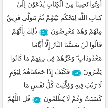
أُوتُوا نَصِيبًا مِنَ الْكِتَابِ يُدْعَوْنَ إِلَىٰ
كِتَابِ اللَّهِ لِيَحْكُمَ بَيْنَهُمْ ثُمَّ يَتَوَلَّىٰ فَرِيقٌ
مِنْهُمْ وَهُمْ مُعْرِضُونَ
ذَٰلِكَ بِأَنَّهُمْ
23
قَالُوا لَنْ تَمَسَّنَا النَّارُ إِلَّا أَيَّامًا
مَعْدُودَاتٍ ۖ وَغَرَّهُمْ فِي دِينِهِمْ مَا كَانُوا
يَفْتَرُونَ
فَكَيْفَ إِذَا جَمَعْنَاهُمْ لِيَوْمٍ
24
لَا رَيْبَ فِيهِ وَوُفِّيَتْ كُلُّ نَفْسٍ مَا
كَسَبَتْ وَهُمْ لَا يُظْلَمُونَ
قُلِ اللَّهُمَّ
25