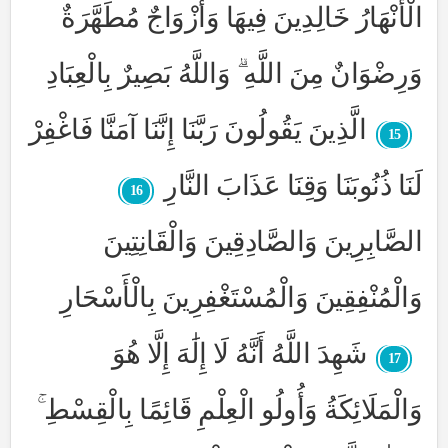
الْأَنْهَارُ خَالِدِينَ فِيهَا وَأَزْوَاجٌ مُطَهَّرَةٌ
وَرِضْوَانٌ مِنَ اللَّهِ ۗ وَاللَّهُ بَصِيرٌ بِالْعِبَادِ
الَّذِينَ يَقُولُونَ رَبَّنَا إِنَّنَا آمَنَّا فَاغْفِرْ
15
لَنَا ذُنُوبَنَا وَقِنَا عَذَابَ النَّارِ
16
الصَّابِرِينَ وَالصَّادِقِينَ وَالْقَانِتِينَ
وَالْمُنْفِقِينَ وَالْمُسْتَغْفِرِينَ بِالْأَسْحَارِ
شَهِدَ اللَّهُ أَنَّهُ لَا إِلَٰهَ إِلَّا هُوَ
17
وَالْمَلَائِكَةُ وَأُولُو الْعِلْمِ قَائِمًا بِالْقِسْطِ ۚ