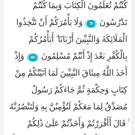
كُنْتُمْ تُعَلِّمُونَ الْكِتَابَ وَبِمَا كُنْتُمْ
تَدْرُسُونَ
وَلَا يَأْمُرَكُمْ أَنْ تَتَّخِذُوا
79
الْمَلَائِكَةَ وَالنَّبِيِّينَ أَرْبَابًا ۗ أَيَأْمُرُكُمْ
بِالْكُفْرِ بَعْدَ إِذْ أَنْتُمْ مُسْلِمُونَ
وَإِذْ
80
أَخَذَ اللَّهُ مِيثَاقَ النَّبِيِّينَ لَمَا آتَيْتُكُمْ مِنْ
كِتَابٍ وَحِكْمَةٍ ثُمَّ جَاءَكُمْ رَسُولٌ
مُصَدِّقٌ لِمَا مَعَكُمْ لَتُؤْمِنُنَّ بِهِ وَلَتَنْصُرُنَّهُ
ۚ قَالَ أَأَقْرَرْتُمْ وَأَخَذْتُمْ عَلَىٰ ذَٰلِكُمْ