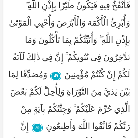
فَأَنْفُخُ فِيهِ فَيَكُونُ طَيْرًا بِإِذْنِ اللَّهِ ۖ
وَأُبْرِئُ الْأَكْمَهَ وَالْأَبْرَصَ وَأُحْيِي الْمَوْتَىٰ
بِإِذْنِ اللَّهِ ۖ وَأُنَبِّئُكُمْ بِمَا تَأْكُلُونَ وَمَا
تَدَّخِرُونَ فِي بُيُوتِكُمْ ۚ إِنَّ فِي ذَٰلِكَ لَآيَةً
لَكُمْ إِنْ كُنْتُمْ مُؤْمِنِينَ
وَمُصَدِّقًا لِمَا
49
بَيْنَ يَدَيَّ مِنَ التَّوْرَاةِ وَلِأُحِلَّ لَكُمْ بَعْضَ
الَّذِي حُرِّمَ عَلَيْكُمْ ۚ وَجِئْتُكُمْ بِآيَةٍ مِنْ
رَبِّكُمْ فَاتَّقُوا اللَّهَ وَأَطِيعُونِ
إِنَّ
50