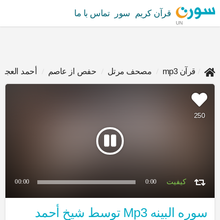
قرآن کریم
سور
تماس با ما
UN
قرآن mp3
مصحف مرتل
حفص از عاصم
أحمد العجم
250
00:00
0:00
سوره البينه Mp3 توسط شیخ أحمد