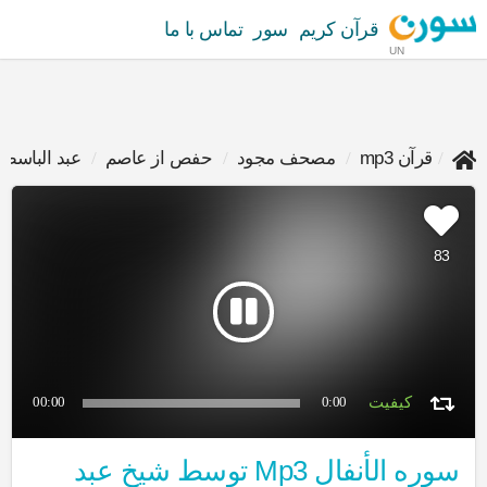
قرآن کریم
سور
تماس با ما
UN
قرآن mp3
مصحف مجود
حفص از عاصم
عبد الباسط
83
00:00
0:00
سوره الأنفال Mp3 توسط شیخ عبد