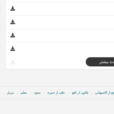
ه بیشتر
ع از الاصبهاني
فالون از نافع
خلف از حمزة
مجود
معلم
مرتل