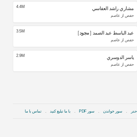
4.4M
مشاري راشد العفاسي
حفص از عاصم
3.5M
عبد الباسط عبد الصمد
مجود
حفص از عاصم
2.9M
ياسر الدوسري
حفص از عاصم
حدر
سور خواندن
سور PDF
با ما تبلیغ کنید
تماس با ما