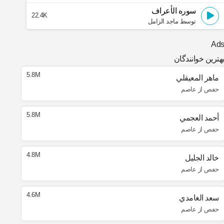
سوره الأعراف
22.4K
توسط ماجد الزامل
Ad
هترین خوانندگان
5.8M
ماهر المعيقلي
حفص از عاصم
5.8M
أحمد العجمي
حفص از عاصم
4.8M
خالد الجليل
حفص از عاصم
4.6M
سعد الغامدي
حفص از عاصم