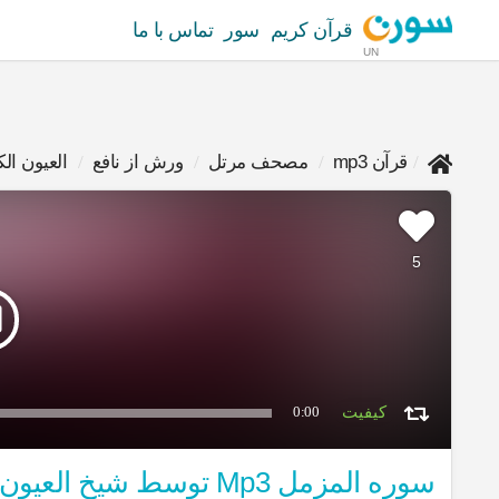
قرآن کریم
سور
تماس با ما
UN
قرآن mp3
مصحف مرتل
ورش از نافع
العيون ا
5
0:00
سوره المزمل Mp3 توسط شیخ العيون الكوشي روایت ورش از نافع