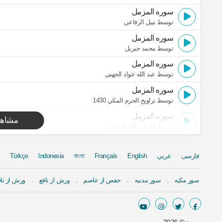
سوره المزمل
توسط نبيل الرفاعي
سوره المزمل
توسط محمد جبريل
سوره المزمل
توسط عبد الله عواد الجهني
سوره المزمل
توسط تراويح الحرم المكي 1430
سوره المزمل
مشاهد
توسط أبو عبد الله المظفر
فارسی
عربي
English
Français
বাংলা
Indonesia
Türkçe
سور مكيه
سور مدنيه
حفص از عاصم
ورش از نافع
ورش از ناف