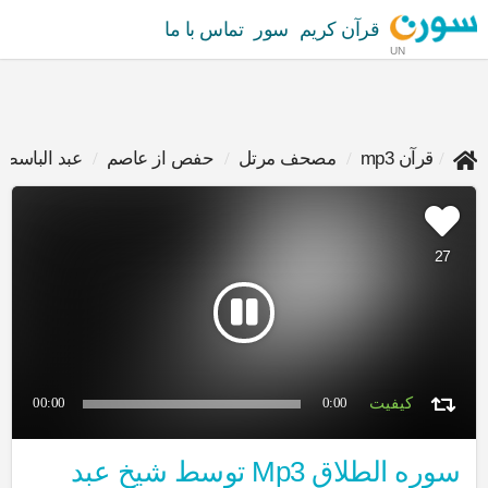
قرآن کریم
سور
تماس با ما
UN
قرآن mp3
مصحف مرتل
حفص از عاصم
عبد الباسط 
27
00:00
0:00
سوره الطلاق Mp3 توسط شیخ عبد