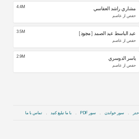
4.4M
مشاري راشد العفاسي
حفص از عاصم
3.5M
عبد الباسط عبد الصمد
مجود
حفص از عاصم
2.9M
ياسر الدوسري
حفص از عاصم
حدر
سور خواندن
سور PDF
با ما تبلیغ کنید
تماس با ما