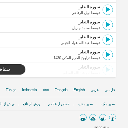
سوره التغابن
توسط نبيل الرفاعي
سوره التغابن
توسط محمد جبريل
سوره التغابن
توسط عبد الله عواد الجهني
سوره التغابن
توسط تراويح الحرم المكي 1430
سوره التغابن
مشاهد
توسط أبو عبد الله المظفر
فارسی
عربي
English
Français
বাংলা
Indonesia
Türkçe
سور مكيه
سور مدنيه
حفص از عاصم
ورش از نافع
ورش از ناف