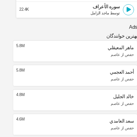
سوره الأعراف
22.4K
توسط ماجد الزامل
Ad
هترین خوانندگان
5.8M
ماهر المعيقلي
حفص از عاصم
5.8M
أحمد العجمي
حفص از عاصم
4.8M
خالد الجليل
حفص از عاصم
4.6M
سعد الغامدي
حفص از عاصم