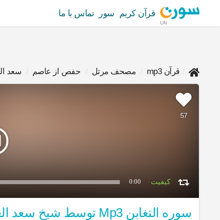
قرآن کریم
سور
تماس با ما
UN
قرآن mp3
مصحف مرتل
حفص از عاصم
سعد ال
57
0:00
سوره التغابن Mp3 توسط شیخ سعد الغامدي روایت حفص از عاصم