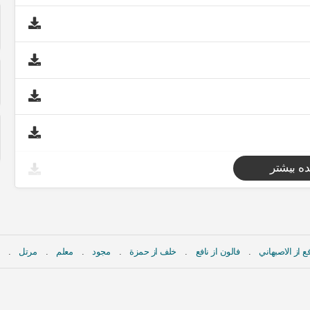
ه بیشتر
ع از الاصبهاني
فالون از نافع
خلف از حمزة
مجود
معلم
مرتل