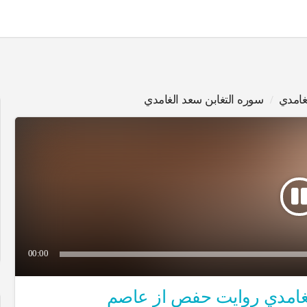
غامدي
سوره التغابن سعد الغامدي
00:00
ج