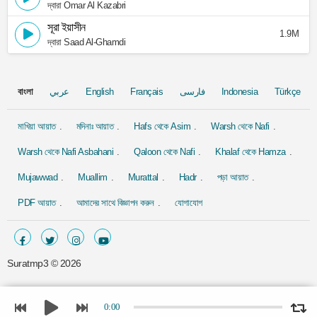
দ্বারা Omar Al Kazabri
সূরা ইয়াসীন
1.9M
দ্বারা Saad Al-Ghamdi
বাংলা
عربي
English
Français
فارسی
Indonesia
Türkçe
মাখিয়া আয়াত
মদিনাঃ আয়াত
Hafs থেকে Asim
Warsh থেকে Nafi
Warsh থেকে Nafi Asbahani
Qaloon থেকে Nafi
Khalaf থেকে Hamza
Mujawwad
Muallim
Murattal
Hadr
পড়া আয়াত
PDF আয়াত
আমাদের সাথে বিজ্ঞাপন করুন
যোগাযোগ
Suratmp3 ©
2026
0:00