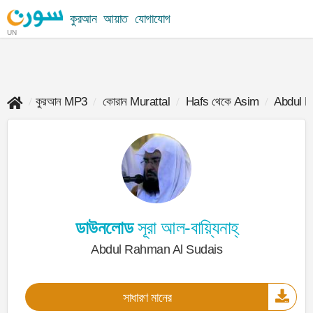
কুরআন
আয়াত
যোগাযোগ
UN
কুরআন MP3
কোরান Murattal
Hafs থেকে Asim
Abdul R
ডাউনলোড
সূরা আল-বায়্যিনাহ্
Abdul Rahman Al Sudais
সাধারণ মানের