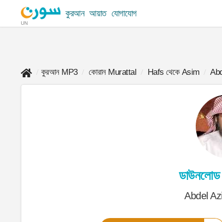
কুরআন
আয়াত
যোগাযোগ
UN
কুরআন MP3
কোরান Murattal
Hafs থেকে Asim
Abd
ডাউনলোড
Abdel Az