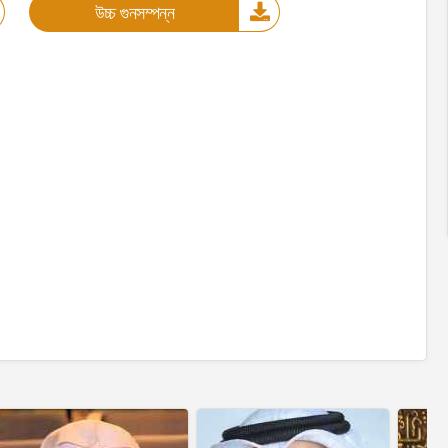
উচ্চ গুনসম্পন্ন