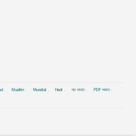
al
Murattal
Murattal
সীন
সূরা ইয়াসীন
সূরা আল-বাক্বারাহ্
Ahmed Al Ajmi
দ্বারা Saad Al-Ghamdi
দ্বারা Omar Al Ka
1.9M
2M
ad
Muallim
Murattal
Hadr
পড়া আয়াত
PDF আয়াত