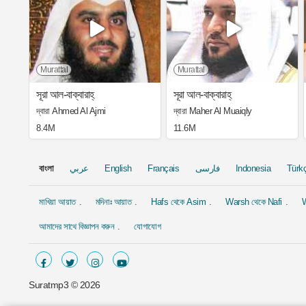
Murattal
Murattal
সূরা আল-বাক্বারাহ্
সূরা আল-বাক্বারাহ্
দ্বারা Ahmed Al Ajmi
দ্বারা Maher Al Muaiqly
8.4M
11.6M
বাংলা
عربي
English
Français
فارسی
Indonesia
Türk
মাখিয়া আয়াত
মদিনাঃ আয়াত
Hafs থেকে Asim
Warsh থেকে Nafi
W
আমাদের সাথে বিজ্ঞাপন করুন
যোগাযোগ
Suratmp3 ©
2026