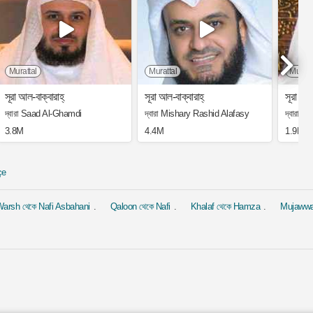
Murattal
Murattal
Muratt
সূরা আল-বাক্বারাহ্
সূরা আল-বাক্বারাহ্
সূরা ইয়া
দ্বারা Saad Al-Ghamdi
দ্বারা Mishary Rashid Alafasy
দ্বারা 
3.8M
4.4M
1.9M
çe
arsh থেকে Nafi Asbahani
Qaloon থেকে Nafi
Khalaf থেকে Hamza
Mujaww