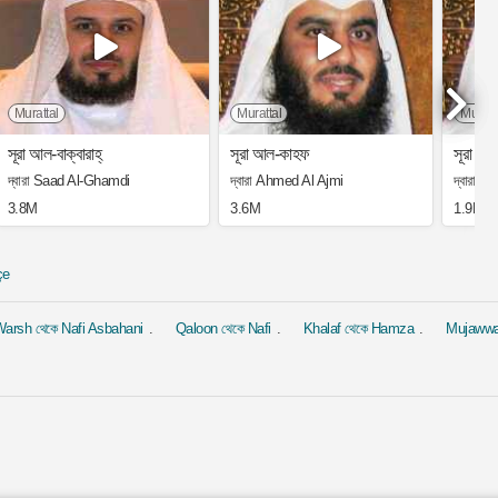
Murattal
Murattal
Muratt
সূরা আল-বাক্বারাহ্
সূরা আল-কাহফ
সূরা ইয়া
দ্বারা Saad Al-Ghamdi
দ্বারা Ahmed Al Ajmi
দ্বারা 
3.8M
3.6M
1.9M
çe
arsh থেকে Nafi Asbahani
Qaloon থেকে Nafi
Khalaf থেকে Hamza
Mujaww