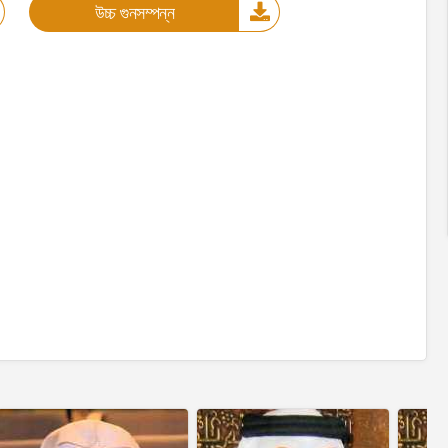
উচ্চ গুনসম্পন্ন