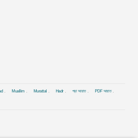
al
Murattal
Murattal
সীন
সূরা আল-বাক্বারাহ্
সূরা ইয়াসীন
Ahmed Al Ajmi
দ্বারা Mishary Rashid Alafasy
দ্বারা Saad Al-G
4.4M
1.9M
ad
Muallim
Murattal
Hadr
পড়া আয়াত
PDF আয়াত