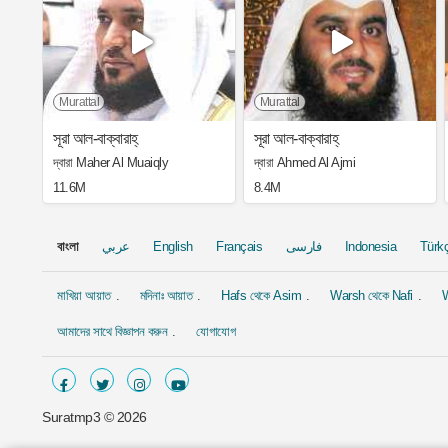
Murattal
Murattal
সূরা আল-বাক্বারাহ্
সূরা আল-বাক্বারাহ্
দ্বারা Maher Al Muaiqly
দ্বারা Ahmed Al Ajmi
11.6M
8.4M
বাংলা
عربي
English
Français
فارسی
Indonesia
Türk
মাখিয়া আয়াত
মদিনাঃ আয়াত
Hafs থেকে Asim
Warsh থেকে Nafi
W
আমাদের সাথে বিজ্ঞাপন করুন
যোগাযোগ
Suratmp3 ©
2026