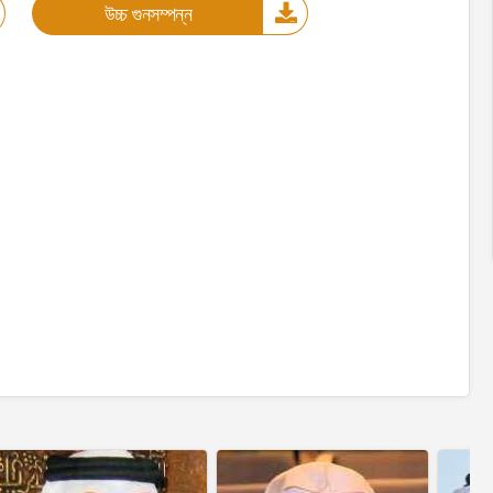
উচ্চ গুনসম্পন্ন