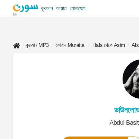
কুরআন
আয়াত
যোগাযোগ
UN
কুরআন MP3
কোরান Murattal
Hafs থেকে Asim
Abd
ডাউনলো
Abdul Basi