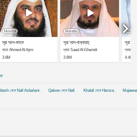
Murattal
Murattal
Muratt
সূরা আল-কাহফ
সূরা আল-বাক্বারাহ্
সূরা আল-
দ্বারা Ahmed Al Ajmi
দ্বারা Saad Al-Ghamdi
দ্বারা 
3.6M
3.8M
4.4M
çe
arsh থেকে Nafi Asbahani
Qaloon থেকে Nafi
Khalaf থেকে Hamza
Mujaww