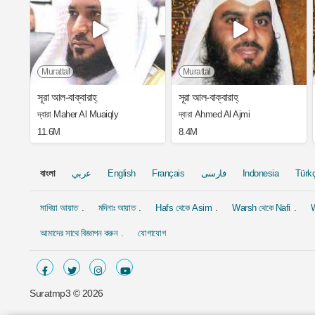
Murattal
Murattal
সূরা আল-বাক্বারাহ্
সূরা আল-বাক্বারাহ্
দ্বারা Maher Al Muaiqly
দ্বারা Ahmed Al Ajmi
11.6M
8.4M
বাংলা
عربي
English
Français
فارسی
Indonesia
Türk
মাখিয়া আয়াত
মদিনাঃ আয়াত
Hafs থেকে Asim
Warsh থেকে Nafi
W
আমাদের সাথে বিজ্ঞাপন করুন
যোগাযোগ
Suratmp3 ©
2026