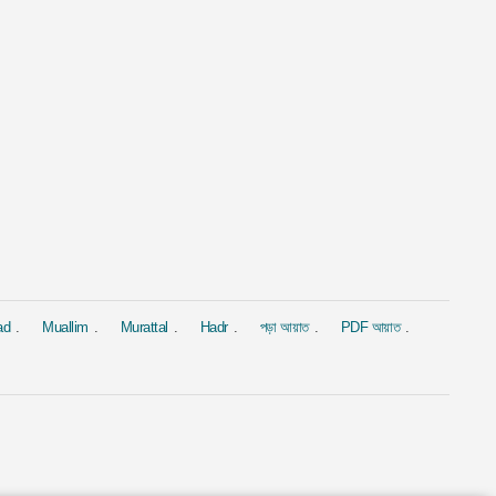
al
Murattal
Murattal
বাক্বারাহ্
সূরা ইয়াসীন
সূরা ইয়াসীন
Mishary Rashid Alafasy
দ্বারা Ahmed Al Ajmi
দ্বারা Saad Al-G
1.9M
1.9M
ad
Muallim
Murattal
Hadr
পড়া আয়াত
PDF আয়াত