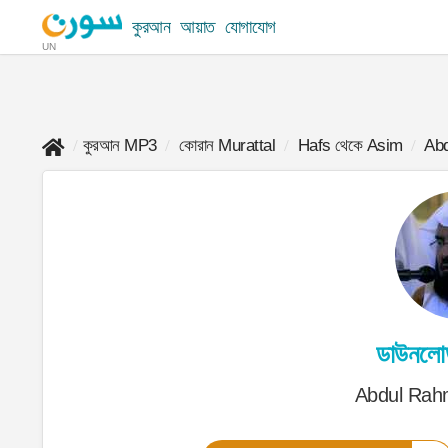
কুরআন
আয়াত
যোগাযোগ
UN
কুরআন MP3
কোরান Murattal
Hafs থেকে Asim
Abd
ডাউনলো
Abdul Rah