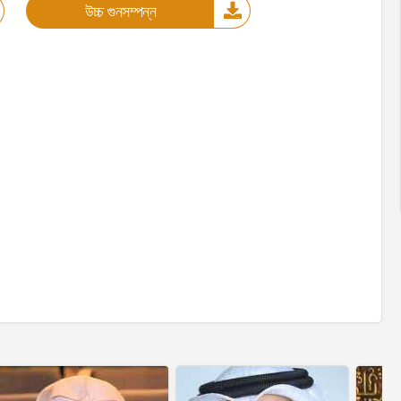
উচ্চ গুনসম্পন্ন