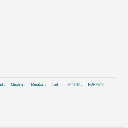
al
Murattal
Murattal
সীন
সূরা ইয়াসীন
সূরা আল-বাক্বারাহ্
Ahmed Al Ajmi
দ্বারা Saad Al-Ghamdi
দ্বারা Omar Al Ka
1.9M
2M
ad
Muallim
Murattal
Hadr
পড়া আয়াত
PDF আয়াত