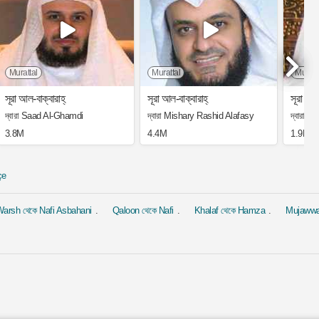
Murattal
Murattal
Muratt
সূরা আল-বাক্বারাহ্
সূরা আল-বাক্বারাহ্
সূরা ইয়া
দ্বারা Saad Al-Ghamdi
দ্বারা Mishary Rashid Alafasy
দ্বারা 
3.8M
4.4M
1.9M
çe
arsh থেকে Nafi Asbahani
Qaloon থেকে Nafi
Khalaf থেকে Hamza
Mujaww