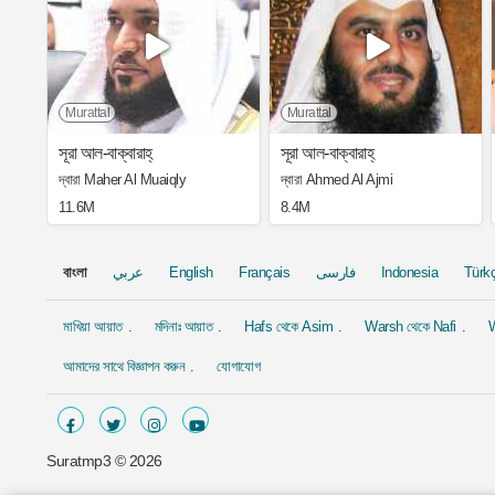
Murattal
Murattal
সূরা আল-বাক্বারাহ্
সূরা আল-বাক্বারাহ্
দ্বারা Maher Al Muaiqly
দ্বারা Ahmed Al Ajmi
11.6M
8.4M
বাংলা
عربي
English
Français
فارسی
Indonesia
Türk
মাখিয়া আয়াত
মদিনাঃ আয়াত
Hafs থেকে Asim
Warsh থেকে Nafi
W
আমাদের সাথে বিজ্ঞাপন করুন
যোগাযোগ
Suratmp3 ©
2026