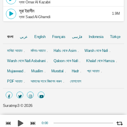
দ্বারা Omar Al Kazabri
সূরা ইয়াসীন
1.9M
দ্বারা Saad Al-Ghamdi
বাংলা
عربي
English
Français
فارسی
Indonesia
Türkçe
মাখিয়া আয়াত
মদিনাঃ আয়াত
Hafs থেকে Asim
Warsh থেকে Nafi
Warsh থেকে Nafi Asbahani
Qaloon থেকে Nafi
Khalaf থেকে Hamza
Mujawwad
Muallim
Murattal
Hadr
পড়া আয়াত
PDF আয়াত
আমাদের সাথে বিজ্ঞাপন করুন
যোগাযোগ
Suratmp3 ©
2026
0:00