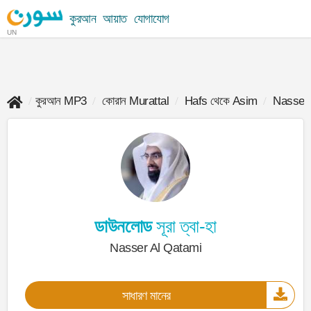
কুরআন
আয়াত
যোগাযোগ
UN
কুরআন MP3
কোরান Murattal
Hafs থেকে Asim
Nasser 
ডাউনলোড
সূরা ত্বা-হা
Nasser Al Qatami
সাধারণ মানের