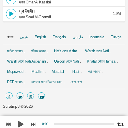
দ্বারা Omar Al Kazabri
সূরা ইয়াসীন
1.9M
দ্বারা Saad Al-Ghamdi
বাংলা
عربي
English
Français
فارسی
Indonesia
Türkçe
মাখিয়া আয়াত
মদিনাঃ আয়াত
Hafs থেকে Asim
Warsh থেকে Nafi
Warsh থেকে Nafi Asbahani
Qaloon থেকে Nafi
Khalaf থেকে Hamza
Mujawwad
Muallim
Murattal
Hadr
পড়া আয়াত
PDF আয়াত
আমাদের সাথে বিজ্ঞাপন করুন
যোগাযোগ
Suratmp3 ©
2026
0:00