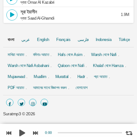
দ্বারা Omar Al Kazabri
সূরা ইয়াসীন
1.9M
দ্বারা Saad Al-Ghamdi
বাংলা
عربي
English
Français
فارسی
Indonesia
Türkçe
মাখিয়া আয়াত
মদিনাঃ আয়াত
Hafs থেকে Asim
Warsh থেকে Nafi
Warsh থেকে Nafi Asbahani
Qaloon থেকে Nafi
Khalaf থেকে Hamza
Mujawwad
Muallim
Murattal
Hadr
পড়া আয়াত
PDF আয়াত
আমাদের সাথে বিজ্ঞাপন করুন
যোগাযোগ
Suratmp3 ©
2026
0:00