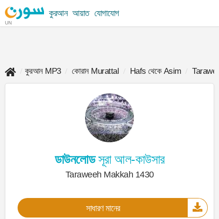
কুরআন
আয়াত
যোগাযোগ
UN
কুরআন MP3
কোরান Murattal
Hafs থেকে Asim
Tarawe
ডাউনলোড
সূরা আল-কাউসার
Taraweeh Makkah 1430
সাধারণ মানের