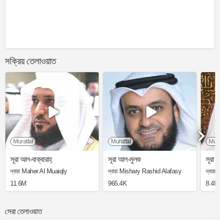
সক্রিয় তেলাওয়াত
Murattal
Murattal
Mura
সূরা আল-বাক্বারাহ্
সূরা আল-মুলক
সূরা আ
দ্বারা Maher Al Muaiqly
দ্বারা Mishary Rashid Alafasy
দ্বার
11.6M
965.4K
8.4M
সেরা তেলাওয়াত