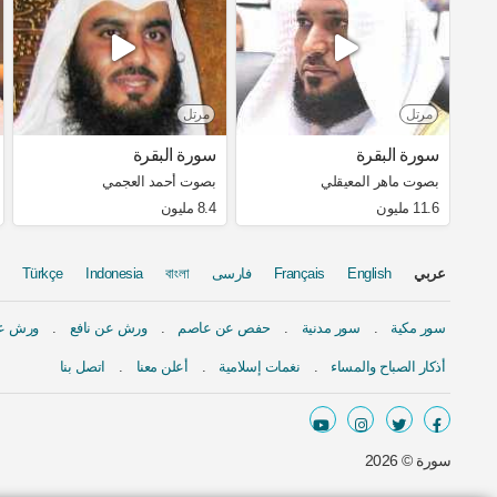
مرتل
مرتل
سورة البقرة
سورة البقرة
بصوت ماهر المعيقلي
بصوت أحمد العجمي
11.6 مليون
8.4 مليون
عربي
English
Français
فارسی
বাংলা
Indonesia
Türkçe
سور مكية
سور مدنية
حفص عن عاصم
ورش عن نافع
ورش عن
أذكار الصباح والمساء
نغمات إسلامية
أعلن معنا
اتصل بنا
سورة ©
2026