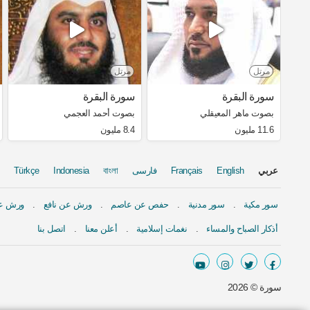
مرتل
مرتل
سورة البقرة
سورة البقرة
بصوت ماهر المعيقلي
بصوت أحمد العجمي
11.6 مليون
8.4 مليون
عربي
English
Français
فارسی
বাংলা
Indonesia
Türkçe
سور مكية
سور مدنية
حفص عن عاصم
ورش عن نافع
ورش عن
أذكار الصباح والمساء
نغمات إسلامية
أعلن معنا
اتصل بنا
سورة ©
2026