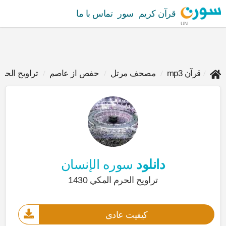
قرآن کریم
سور
تماس با ما
UN
قرآن mp3
مصحف مرتل
حفص از عاصم
تراويح الحرم ا
دانلود
سوره الإنسان
تراويح الحرم المكي 1430
کیفیت عادی