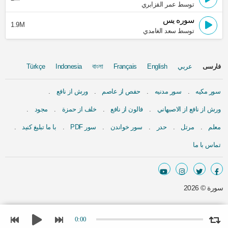
توسط عمر القزابري
سوره يس
1.9M
توسط سعد الغامدي
فارسی
عربي
English
Français
বাংলা
Indonesia
Türkçe
سور مكيه
سور مدنيه
حفص از عاصم
ورش از نافع
ورش از نافع از الاصبهاني
فالون از نافع
خلف از حمزة
مجود
معلم
مرتل
حدر
سور خواندن
سور PDF
با ما تبلیغ کنید
تماس با ما
سورة ©
2026
0:00