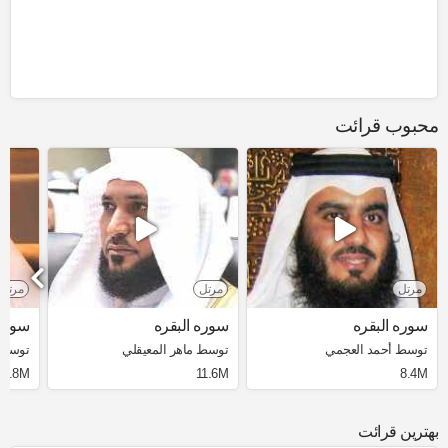
محبوب قرائت
مرتل
مرتل
مرتل
سوره البقره
سوره البقره
سوره 
توسط أحمد العجمي
توسط ماهر المعيقلي
توسط 
3.8M
11.6M
8.4M
بهترین قرائت