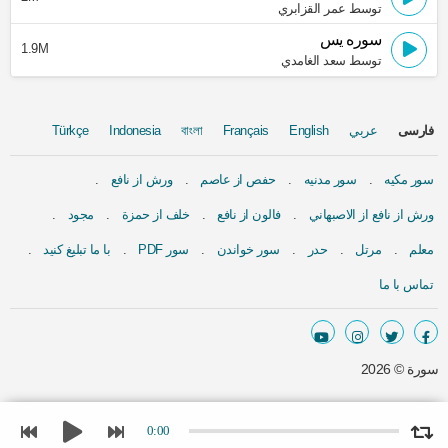
توسط عمر القزابري
سوره يس
1.9M
توسط سعد الغامدي
فارسی
عربي
English
Français
বাংলা
Indonesia
Türkçe
سور مكيه
سور مدنيه
حفص از عاصم
ورش از نافع
ورش از نافع از الاصبهاني
فالون از نافع
خلف از حمزة
مجود
معلم
مرتل
حدر
سور خواندن
سور PDF
با ما تبلیغ کنید
تماس با ما
سورة ©
2026
0:00