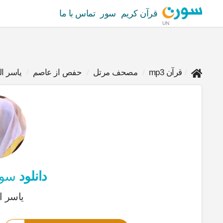
قرآن کریم
سور
تماس با ما
UN
قرآن mp3
مصحف مرتل
حفص از عاصم
ياسر ا
دانلود
سور
ياسر 