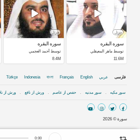
مرتل
مرتل
سوره البقره
سوره البقره
توسط ماهر المعيقلي
توسط أحمد العجمي
8.4M
11.6M
فارسی
عربي
English
Français
বাংলা
Indonesia
Türkçe
سور مكيه
سور مدنيه
حفص از عاصم
ورش از نافع
ورش از ناف
سورة ©
2026
0:00