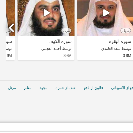
مرتل
مرتل
مرتل
سوره البقره
سوره الكهف
سوره 
توسط سعد الغامدي
توسط أحمد العجمي
توسط أح
1.9M
3.6M
3.8M
ع از الاصبهاني
فالون از نافع
خلف از حمزة
مجود
معلم
مرتل