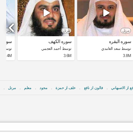
مرتل
مرتل
مرتل
سوره البقره
سوره الكهف
سوره ا
توسط سعد الغامدي
توسط أحمد العجمي
توسط مش
4.4M
3.6M
3.8M
ع از الاصبهاني
فالون از نافع
خلف از حمزة
مجود
معلم
مرتل