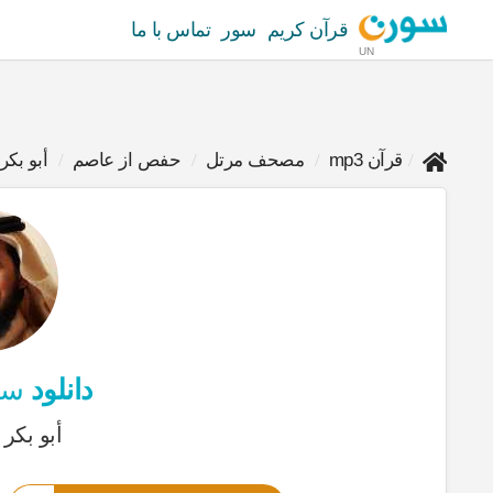
قرآن کریم
سور
تماس با ما
UN
قرآن mp3
مصحف مرتل
حفص از عاصم
أبو بك
دانلود
سور
أبو بكر