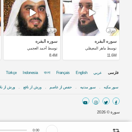
مرتل
مرتل
سوره البقره
سوره البقره
توسط ماهر المعيقلي
توسط أحمد العجمي
8.4M
11.6M
فارسی
عربي
English
Français
বাংলা
Indonesia
Türkçe
سور مكيه
سور مدنيه
حفص از عاصم
ورش از نافع
ورش از ناف
سورة ©
2026
0:00