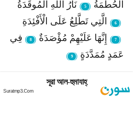
الْحُطَمَةُ
نَارُ اللَّهِ الْمُوقَدَةُ
5
الَّتِي تَطَّلِعُ عَلَى الْأَفْئِدَةِ
6
إِنَّهَا عَلَيْهِمْ مُؤْصَدَةٌ
فِي
8
7
عَمَدٍ مُمَدَّدَةٍ
9
সূরা আল-হুমাযাহ্
Suratmp3.com