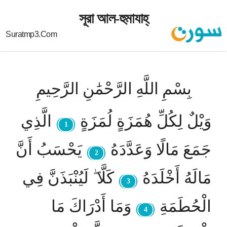
সূরা আল-হুমাযাহ্
Suratmp3.com
بِسْمِ اللَّهِ الرَّحْمَٰنِ الرَّحِيمِ
وَيْلٌ لِكُلِّ هُمَزَةٍ لُمَزَةٍ
الَّذِي
1
جَمَعَ مَالًا وَعَدَّدَهُ
يَحْسَبُ أَنَّ
2
مَالَهُ أَخْلَدَهُ
كَلَّا ۖ لَيُنْبَذَنَّ فِي
3
الْحُطَمَةِ
وَمَا أَدْرَاكَ مَا
4